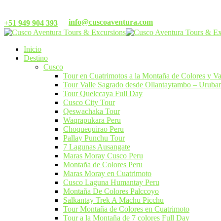
info@cuscoaventura.com
+51 949 904 393
Inicio
Destino
Cusco
Tour en Cuatrimotos a la Montaña de Colores y V
Tour Valle Sagrado desde Ollantaytambo – Urub
Tour Quelccaya Full Day
Cusco City Tour
Qeswachaka Tour​
Waqrapukara Peru
Choquequirao Peru
Pallay Punchu Tour
7 Lagunas Ausangate
Maras Moray Cusco Peru​
Montaña de Colores Peru​
Maras Moray en Cuatrimoto
Cusco Laguna Humantay Peru
Montaña De Colores Palccoyo
Salkantay Trek A Machu Picchu​
Tour Montaña de Colores en Cuatrimoto
Tour a la Montaña de 7 colores Full Day