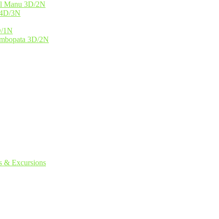
nal Manu 3D/2N
 4D/3N
D/1N
Tambopata 3D/2N