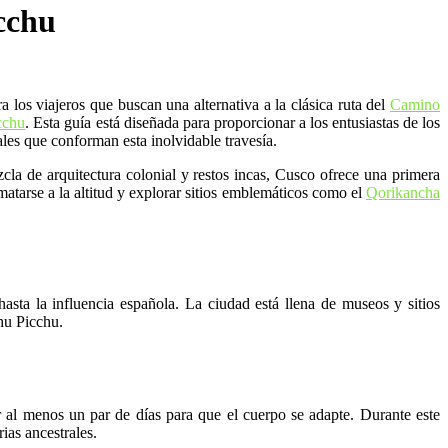
cchu
a los viajeros que buscan una alternativa a la clásica ruta del
Camino
cchu
. Esta guía está diseñada para proporcionar a los entusiastas de los
ales que conforman esta inolvidable travesía.
cla de arquitectura colonial y restos incas, Cusco ofrece una primera
atarse a la altitud y explorar sitios emblemáticos como el
Qorikancha
asta la influencia española. La ciudad está llena de museos y sitios
hu Picchu.
r al menos un par de días para que el cuerpo se adapte. Durante este
ias ancestrales.