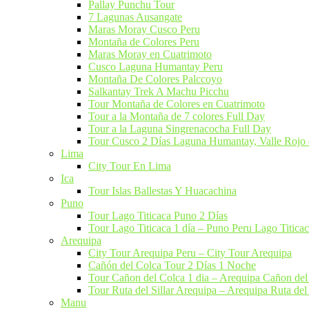
Pallay Punchu Tour
7 Lagunas Ausangate
Maras Moray Cusco Peru​
Montaña de Colores Peru​
Maras Moray en Cuatrimoto
Cusco Laguna Humantay Peru
Montaña De Colores Palccoyo
Salkantay Trek A Machu Picchu​
Tour Montaña de Colores en Cuatrimoto
Tour a la Montaña de 7 colores Full Day
Tour a la Laguna Singrenacocha Full Day
Tour Cusco 2 Días Laguna Humantay, Valle Rojo 
Lima
City Tour En Lima​
Ica
Tour Islas Ballestas Y Huacachina
Puno
Tour Lago Titicaca​ Puno 2 Días
Tour Lago Titicaca 1 día – Puno Peru Lago Titica
Arequipa
City Tour Arequipa Peru​ – City Tour Arequipa
Cañón del Colca Tour 2 Días 1 Noche
Tour Cañon del Colca 1 dia​ – Arequipa Cañon del
Tour Ruta del Sillar Arequipa – Arequipa Ruta del 
Manu