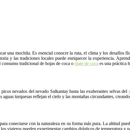
r una mochila. Es esencial conocer la ruta, el clima y los desafíos fí
oria y las tradiciones locales puede enriquecer la experiencia. Aprend
y el consumo tradicional de hojas de coca o
mate de coca
es una práctica h
s picos nevados del nevado Salkantay hasta las exuberantes selvas del
as aguas turquesas reflejan el cielo y las montañas circundantes, creando
para conectarse con la naturaleza en su forma más pura. La altitud pue
, los viajeros pueden experimentar cambios drásticos de temperatura y p