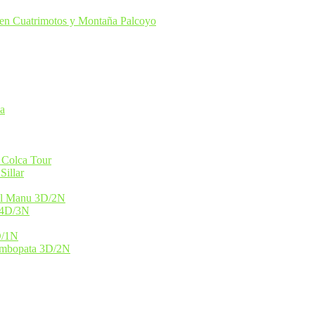
en Cuatrimotos y Montaña Palcoyo
ca
 Colca Tour
Sillar
nal Manu 3D/2N
 4D/3N
D/1N
Tambopata 3D/2N