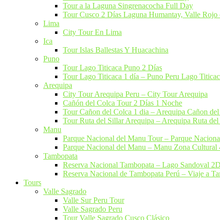
Tour a la Laguna Singrenacocha Full Day
Tour Cusco 2 Días Laguna Humantay, Valle Rojo 
Lima
City Tour En Lima​
Ica
Tour Islas Ballestas Y Huacachina
Puno
Tour Lago Titicaca​ Puno 2 Días
Tour Lago Titicaca 1 día – Puno Peru Lago Titica
Arequipa
City Tour Arequipa Peru​ – City Tour Arequipa
Cañón del Colca Tour 2 Días 1 Noche
Tour Cañon del Colca 1 dia​ – Arequipa Cañon del
Tour Ruta del Sillar Arequipa – Arequipa Ruta del 
Manu
Parque Nacional del Manu Tour – Parque Nacio
Parque Nacional del Manu – Manu Zona Cultural
Tambopata
Reserva Nacional Tambopata – Lago Sandoval 2
Reserva Nacional de Tambopata Perú – Viaje a 
Tours
Valle Sagrado
Valle Sur Peru Tour
Valle Sagrado Peru
Tour Valle Sagrado Cusco Clásico