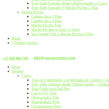
Tour Valle Sagrado desde Ollantaytambo a Cusco
Tour Valle Sagrado Y Machu Picchu 2 Días
Machu Picchu
Camino Inca 2 Dias
Camino Inca 4 Dias
Machu Picchu Tour
Machu Picchu en Auto (2 Días)
Inca Jungle Trek a Machu Picchu 4 Días
Blogs
¿Quiénes somos?
info@cuscoaventura.com
+51 949 904 393
Inicio
Destino
Cusco
Tour en Cuatrimotos a la Montaña de Colores y V
Tour Valle Sagrado desde Ollantaytambo – Urub
Tour Quelccaya Full Day
Cusco City Tour
Qeswachaka Tour​
Waqrapukara Peru
Choquequirao Peru