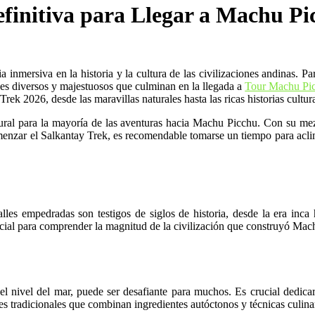
finitiva para Llegar a Machu Pi
nmersiva en la historia y la cultura de las civilizaciones andinas. Par
ajes diversos y majestuosos que culminan en la llegada a
Tour Machu Pi
rek 2026, desde las maravillas naturales hasta las ricas historias cultur
atural para la mayoría de las aventuras hacia Machu Picchu. Con su mez
menzar el Salkantay Trek, es recomendable tomarse un tiempo para aclim
es empedradas son testigos de siglos de historia, desde la era inca h
cial para comprender la magnitud de la civilización que construyó Mac
l nivel del mar, puede ser desafiante para muchos. Es crucial dedica
ores tradicionales que combinan ingredientes autóctonos y técnicas culinar