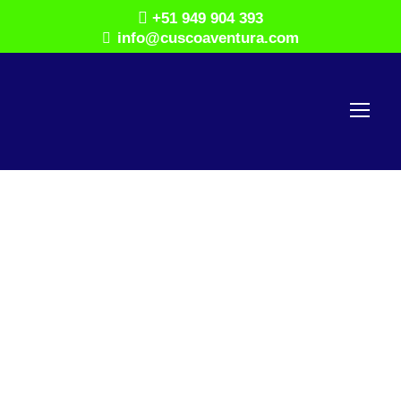
+51 949 904 393
info@cuscoaventura.com
mayo 30, 2025
Fortaleza de
Sacsayhuamán:
Arquitectura Inca