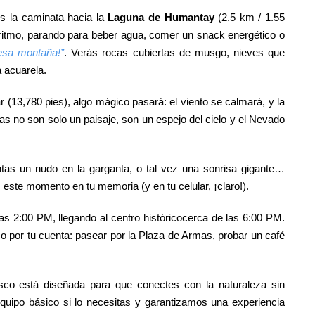
s la caminata hacia la
Laguna de Humantay
(2.5 km / 1.55
 ritmo, parando para beber agua, comer un snack energético o
 esa montaña!”
. Verás rocas cubiertas de musgo, nieves que
 acuarela.
 (13,780 pies), algo mágico pasará: el viento se calmará, y la
 no son solo un paisaje, son un espejo del cielo y el Nevado
ntas un nudo en la garganta, o tal vez una sonrisa gigante…
ste momento en tu memoria (y en tu celular, ¡claro!).
las 2:00 PM, llegando al centro históricocerca de las 6:00 PM.
sco por tu cuenta: pasear por la Plaza de Armas, probar un café
o está diseñada para que conectes con la naturaleza sin
uipo básico si lo necesitas y garantizamos una experiencia