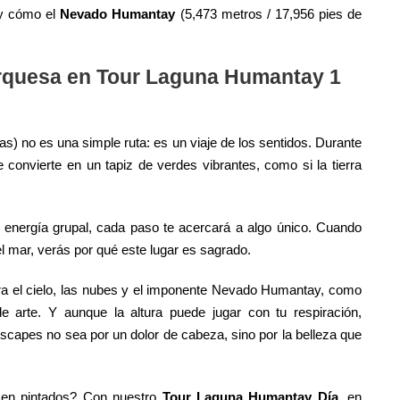
 y cómo el
Nevado Humantay
(5,473 metros / 17,956 pies de
urquesa en Tour Laguna Humantay 1
las) no es una simple ruta: es un viaje de los sentidos. Durante
 convierte en un tapiz de verdes vibrantes, como si la tierra
ra energía grupal, cada paso te acercará a algo único. Cuando
el mar, verás por qué este lugar es sagrado.
ura el cielo, las nubes y el imponente Nevado Humantay, como
de arte. Y aunque la altura puede jugar con tu respiración,
capes no sea por un dolor de cabeza, sino por la belleza que
ecen pintados? Con nuestro
Tour Laguna Humantay Día
, en