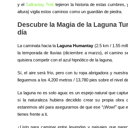
y el
Salkantay Trek
tejieron la historia de estas cumbres,
altura) vigila estos caminos como un guardián de piedra.
Descubre la Magia de la Laguna T
día
La caminata hacia la
Laguna Humantay
(2.5 km / 1.55 mil
la temporada de lluvias (diciembre a marzo), el camino se
quisiera competir con el azul hipnótico de la laguna.
Sí, el aire será frío, pero con tu ropa abrigadora y nuest
lleguemos a los 4,200 metros / 13,780 pies sobre el nivel d
La laguna no es solo agua: es un espejo natural que capt
si la naturaleza hubiera decidido crear su propia obra 
estaremos ahí para asegurarnos de que ese “¡Wow!” que es
tienes frente a ti.
¿Listo para caminar entre leyendas y paisajes que par