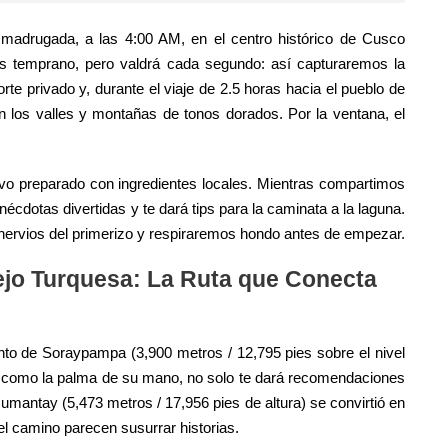
a madrugada, a las 4:00 AM, en el centro histórico de Cusco
 es temprano, pero valdrá cada segundo: así capturaremos la
e privado y, durante el viaje de 2.5 horas hacia el pueblo de
 los valles y montañas de tonos dorados. Por la ventana, el
ivo preparado con ingredientes locales. Mientras compartimos
nécdotas divertidas y te dará tips para la caminata a la laguna.
 nervios del primerizo y respiraremos hondo antes de empezar.
ejo Turquesa: La Ruta que Conecta
nto de Soraypampa (3,900 metros / 12,795 pies sobre el nivel
as como la palma de su mano, no solo te dará recomendaciones
umantay (5,473 metros / 17,956 pies de altura) se convirtió en
el camino parecen susurrar historias.