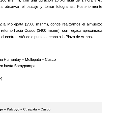
(4200 msnm), con una duración aproximada de 1 hora y 45
ra observar el paisaje y tomar fotografías. Posteriormente
hacia Mollepata (2900 msnm), donde realizamos el almuerzo
de retorno hacia Cusco (3400 msnm), con llegada aproximada
n el centro histórico o punto cercano a la Plaza de Armas.
na Humantay – Mollepata – Cusco
co hasta Soraypampa
m
y)
ojo – Palcoyo – Cusipata – Cusco