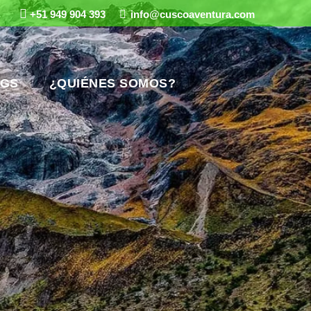
+51 949 904 393
info@cuscoaventura.com
GS
¿QUIÉNES SOMOS?