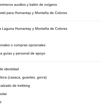
primeros auxilios y balón de oxígeno.
hotel para Humantay y Montaña de Colores.
la Laguna Humantay y Montaña de Colores
onales o compras opcionales
ra guías y personal de apoyo
e identidad
dora (casaca, guantes, gorra)
 calzado de trekking
solar
l