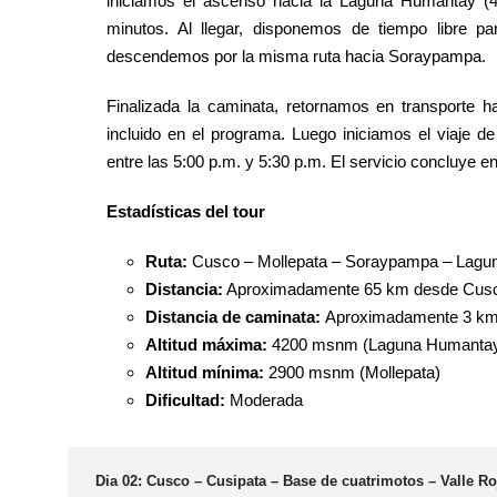
iniciamos el ascenso hacia la Laguna Humantay 
minutos. Al llegar, disponemos de tiempo libre pa
descendemos por la misma ruta hacia Soraypampa.
Finalizada la caminata, retornamos en transporte 
incluido en el programa. Luego iniciamos el viaje 
entre las 5:00 p.m. y 5:30 p.m. El servicio concluye e
Estadísticas del tour
Ruta:
Cusco – Mollepata – Soraypampa – Lagu
Distancia:
Aproximadamente 65 km desde Cus
Distancia de caminata:
Aproximadamente 3 k
Altitud máxima:
4200 msnm (Laguna Humanta
Altitud mínima:
2900 msnm (Mollepata)
Dificultad:
Moderada
Dia 02: Cusco – Cusipata – Base de cuatrimotos – Valle R