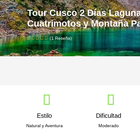
Tour Cusco 2 Días Laguna
Cuatrimotos y Montaña P
(1 Reseña)
Estilo
Dificultad
Natural y Aventura
Moderado