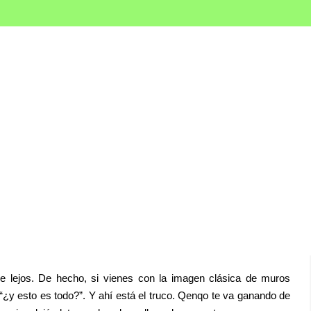
OURS
BLO
berinto de Piedra qu
de lejos. De hecho, si vienes con la imagen clásica de muros
 “¿y esto es todo?”. Y ahí está el truco. Qenqo te va ganando de