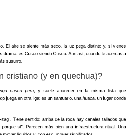
o. El aire se siente más seco, la luz pega distinto y, si vienes
 es drama: es Cusco siendo Cusco. Aun así, cuando te acercas a
más susurro.
cristiano (y en quechua)?
nqo cusco peru
, y suele aparecer en la misma lista que
qo juega en otra liga: es un santuario, una
huaca
, un lugar donde
-zag”. Tiene sentido: arriba de la roca hay canales tallados que
porque sí”. Parecen más bien una infraestructura ritual. Una
a mover líquidos y, con eso, mover significados.