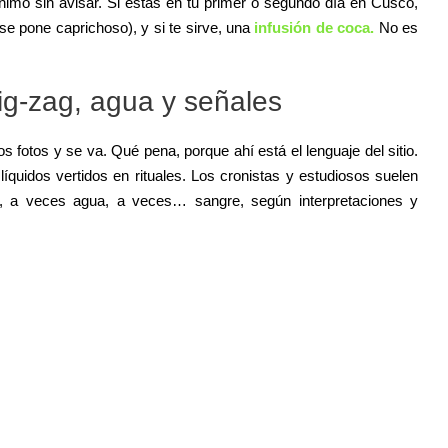
 ánimo sin avisar. Si estás en tu primer o segundo día en Cusco,
se pone caprichoso), y si te sirve, una
infusión de coca.
No es
zig-zag, agua y señales
s fotos y se va. Qué pena, porque a
hí está el lenguaje del sitio.
íquidos vertidos en rituales. Los cronistas y estudiosos suelen
ha, a veces agua, a veces… sangre, según interpretaciones y