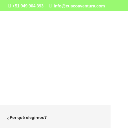
+51 949 904 393
info@cuscoaventura.com
GS
¿QUIÉNES SOMOS?
e te Habla en
¿Por qué elegirnos?