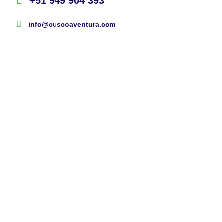
+51 949 904 393
info@cuscoaventura.com