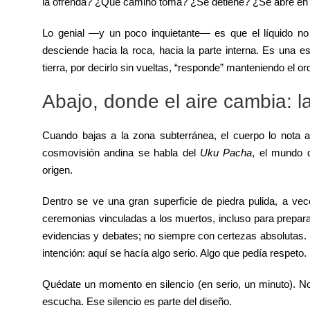
la ofrenda? ¿Qué camino toma? ¿Se detiene? ¿Se abre en
Lo genial —y un poco inquietante— es que el líquido n
desciende hacia la roca, hacia la parte interna. Es una e
tierra, por decirlo sin vueltas, “responde” manteniendo el o
Abajo, donde el aire cambia: la
Cuando bajas a la zona subterránea, el cuerpo lo nota al 
cosmovisión andina se habla del
Uku Pacha
, el mundo d
origen.
Dentro se ve una gran superficie de piedra pulida, a ve
ceremonias vinculadas a los muertos, incluso para prepa
evidencias y debates; no siempre con certezas absolutas. 
intención: aquí se hacía algo serio. Algo que pedía respeto.
Quédate un momento en silencio (en serio, un minuto). No 
escucha. Ese silencio es parte del diseño.