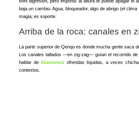
Mini digresión, pero importa: la altura te puede apagar el
baja un cambio. Agua, bloqueador, algo de abrigo (el clima 
magia; es soporte.
Arriba de la roca: canales en 
La parte superior de Qenqo es donde mucha gente saca do
Los canales tallados —en zig-zag— guían el recorrido de l
hablar de
libaciones
: ofrendas líquidas, a veces chic
contextos.