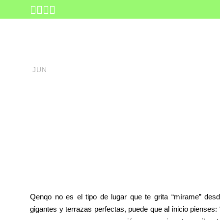
02
junio 2, 2026
INICIO
DESTINO
T
Qenqo: El La
JUN
Susurros
Qenqo no es el tipo de lugar que te grita “mírame” des
gigantes y terrazas perfectas, puede que al inicio pienses: