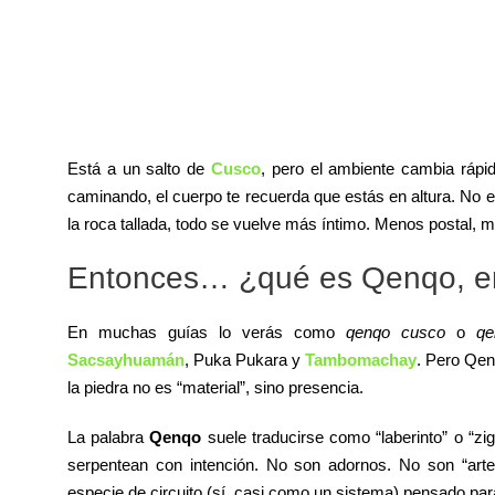
Está a un salto de
Cusco
, pero el ambiente cambia rápid
caminando, el cuerpo te recuerda que estás en altura. No
la roca tallada, todo se vuelve más íntimo. Menos postal, 
Entonces… ¿qué es Qenqo, en 
En muchas guías lo verás como
qenqo cusco
o
qe
Sacsayhuamán
, Puka Pukara y
Tambomachay
. Pero Qen
la piedra no es “material”, sino presencia.
La palabra
Qenqo
suele traducirse como “laberinto” o “zig
serpentean con intención. No son adornos. No son “arte 
especie de circuito (sí, casi como un sistema) pensado par