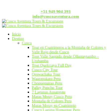
+51 949 904 393
info@cuscoaventura.com
Inicio
Destino
Cusco
Tour en Cuatrimotos a la Montaña de Colores y
Valle Rojo desde Cusco
Tour Valle Sagrado desde Ollantaytambo –
Urubamba
Tour Quelccaya Full Day
Cusco City Tour
Qeswachaka Tour​
Waqrapukara Peru
Choquequirao Peru
Pallay Punchu Tour
7 Lagunas Ausangate
Maras Moray Cusco Peru​
Montaña de Colores Peru​
Maras Moray en Cuatrimoto
Cusco Laguna Humantay Peru