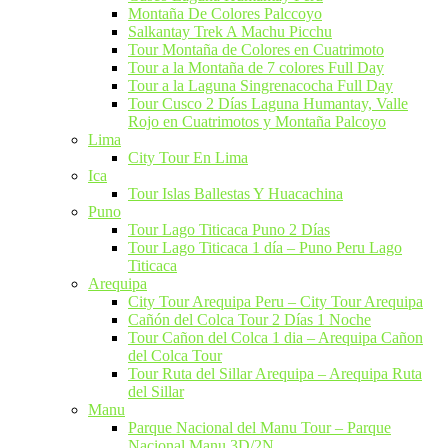
Montaña De Colores Palccoyo
Salkantay Trek A Machu Picchu​
Tour Montaña de Colores en Cuatrimoto
Tour a la Montaña de 7 colores Full Day
Tour a la Laguna Singrenacocha Full Day
Tour Cusco 2 Días Laguna Humantay, Valle
Rojo en Cuatrimotos y Montaña Palcoyo
Lima
City Tour En Lima​
Ica
Tour Islas Ballestas Y Huacachina
Puno
Tour Lago Titicaca​ Puno 2 Días
Tour Lago Titicaca 1 día – Puno Peru Lago
Titicaca
Arequipa
City Tour Arequipa Peru​ – City Tour Arequipa
Cañón del Colca Tour 2 Días 1 Noche
Tour Cañon del Colca 1 dia​ – Arequipa Cañon
del Colca Tour
Tour Ruta del Sillar Arequipa – Arequipa Ruta
del Sillar
Manu
Parque Nacional del Manu Tour – Parque
Nacional Manu 3D/2N