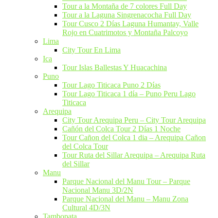
Tour a la Montaña de 7 colores Full Day
Tour a la Laguna Singrenacocha Full Day
Tour Cusco 2 Días Laguna Humantay, Valle
Rojo en Cuatrimotos y Montaña Palcoyo
Lima
City Tour En Lima​
Ica
Tour Islas Ballestas Y Huacachina
Puno
Tour Lago Titicaca​ Puno 2 Días
Tour Lago Titicaca 1 día – Puno Peru Lago
Titicaca
Arequipa
City Tour Arequipa Peru​ – City Tour Arequipa
Cañón del Colca Tour 2 Días 1 Noche
Tour Cañon del Colca 1 dia​ – Arequipa Cañon
del Colca Tour
Tour Ruta del Sillar Arequipa – Arequipa Ruta
del Sillar
Manu
Parque Nacional del Manu Tour – Parque
Nacional Manu 3D/2N
Parque Nacional del Manu – Manu Zona
Cultural 4D/3N
Tambopata