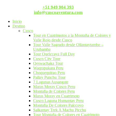
+51 949 904 393
info@cuscoaventura.com
Inicio
Destino
Cusco
Tour en Cuatrimotos a la Montaña de Colores y
Valle Rojo desde Cusco
Tour Valle Sagrado desde Ollantaytambo –
Urubamba
Tour Quelccaya Full Day
Cusco City Tour
Qeswachaka Tour​
Waqrapukara Peru
Choquequirao Peru
Pallay Punchu Tour
7 Lagunas Ausangate
Maras Moray Cusco Peru​
Montaña de Colores Peru​
Maras Moray en Cuatrimoto
Cusco Laguna Humantay Peru
Montaña De Colores Palccoyo
Salkantay Trek A Machu Picchu​
Tour Montaña de Colores en Cuatrimoto