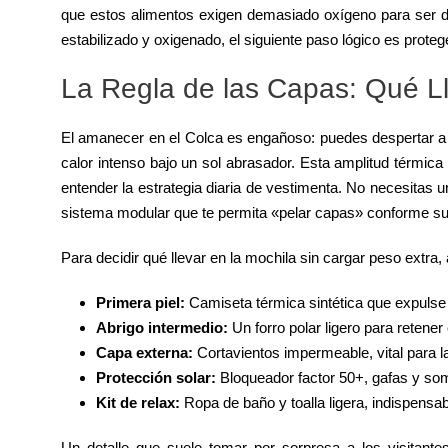
que estos alimentos exigen demasiado oxígeno para ser di
estabilizado y oxigenado, el siguiente paso lógico es prote
La Regla de las Capas: Qué Ll
El amanecer en el Colca es engañoso: puedes despertar a 
calor intenso bajo un sol abrasador. Esta amplitud térmica
entender la estrategia diaria de vestimenta. No necesitas 
sistema modular que te permita «pelar capas» conforme sub
Para decidir qué llevar en la mochila sin cargar peso extra,
Primera piel:
Camiseta térmica sintética que expulse e
Abrigo intermedio:
Un forro polar ligero para retener
Capa externa:
Cortavientos impermeable, vital para l
Protección solar:
Bloqueador factor 50+, gafas y som
Kit de relax:
Ropa de baño y toalla ligera, indispensab
Un detalle que suele tomar por sorpresa a los visitantes