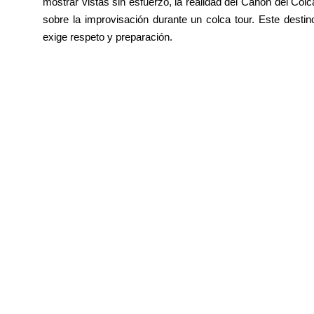
mostrar vistas sin esfuerzo, la realidad del Cañón del Colc
sobre la improvisación durante un colca tour. Este destin
exige respeto y preparación.