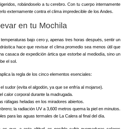
geridos, robándoselo a tu cerebro. Con tu cuerpo internamente
gerlo externamente contra el clima impredecible de los Andes.
evar en tu Mochila
temperaturas bajo cero y, apenas tres horas después, sentir un
 drástica hace que revisar el clima promedio sea menos útil que
una casaca de expedición ártica que estorbe al mediodía, sino un
e el sol.
 aplica la regla de los cinco elementos esenciales:
l sudor (evita el algodón, ya que se enfría al mojarse).
 el calor corporal durante la madrugada.
as ráfagas heladas en los miradores abiertos.
brero; la radiación UV a 3,600 metros quema la piel en minutos.
les para las aguas termales de La Calera al final del día.
 es que, a esta altitud, es posible sufrir quemaduras solares