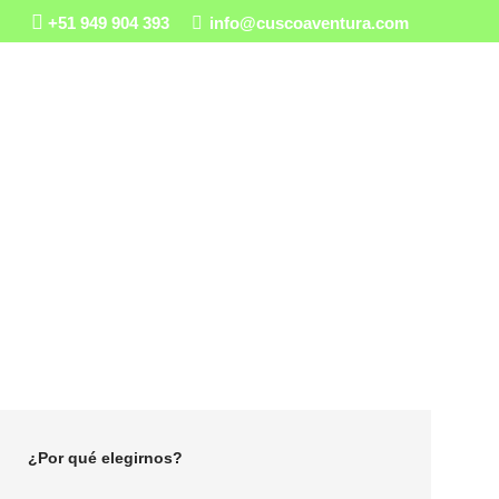
+51 949 904 393
info@cuscoaventura.com
GS
¿QUIÉNES SOMOS?
Disfrutar al
¿Por qué elegirnos?