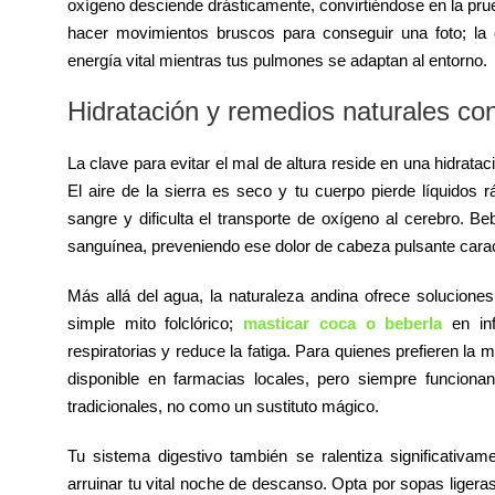
oxígeno desciende drásticamente, convirtiéndose en la pru
hacer movimientos bruscos para conseguir una foto; la
energía vital mientras tus pulmones se adaptan al entorno.
Hidratación y remedios naturales con
La clave para evitar el mal de altura reside en una hidrat
El aire de la sierra es seco y tu cuerpo pierde líquidos 
sangre y dificulta el transporte de oxígeno al cerebro. Be
sanguínea, preveniendo ese dolor de cabeza pulsante carac
Más allá del agua, la naturaleza andina ofrece solucione
simple mito folclórico;
masticar coca o beberla
en inf
respiratorias y reduce la fatiga. Para quienes prefieren la
disponible en farmacias locales, pero siempre funcio
tradicionales, no como un sustituto mágico.
Tu sistema digestivo también se ralentiza significativ
arruinar tu vital noche de descanso. Opta por sopas ligeras,