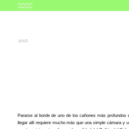
17
marzo 17, 2026
INICIO
DESTINO
T
Colca Tour: T
MAR
Máximo tu Vi
Pararse al borde de uno de los cañones más profundos d
llegar allí requiere mucho más que una simple cámara y u