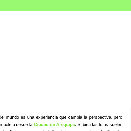
OURS
BLO
ips y Consejos para 
sita
el mundo es una experiencia que cambia la perspectiva, pero
n boleto desde la
Ciudad de Arequipa
. Si bien las fotos suelen