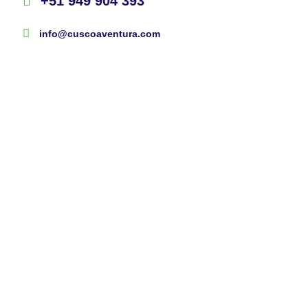
+51 949 904 393
info@cuscoaventura.com