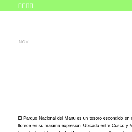
17
noviembre 17, 2025
INICIO
DESTINO
T
Parque Nacio
NOV
Selva Perua
El Parque Nacional del Manu es un tesoro escondido en el
florece en su máxima expresión. Ubicado entre Cusco y M