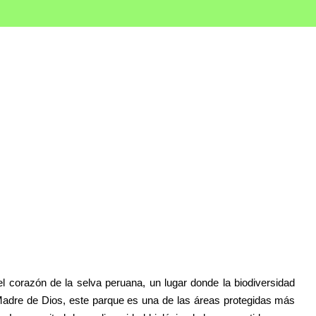
OURS
BLO
nal del Manu Guía d
na
 corazón de la selva peruana, un lugar donde la biodiversidad
adre de Dios, este parque es una de las áreas protegidas más