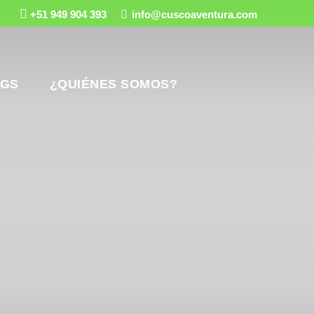
+51 949 904 393
info@cuscoaventura.com
GS
¿QUIÉNES SOMOS?
sco & Perú
ú