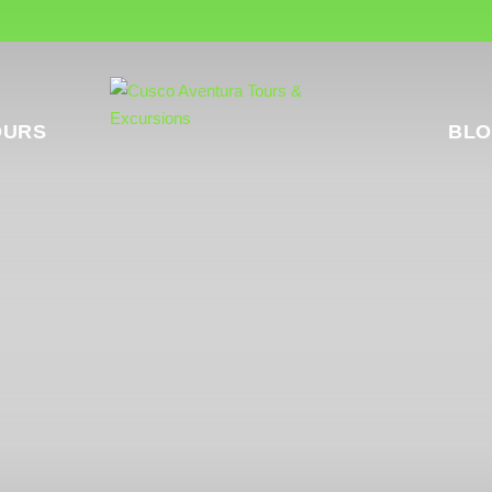
OURS
BLO
achu Picchu Cu
Es momento de viajar a Per